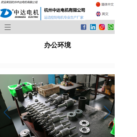
T
o
g
办公环境
g
l
e
n
a
v
i
g
a
t
i
o
n